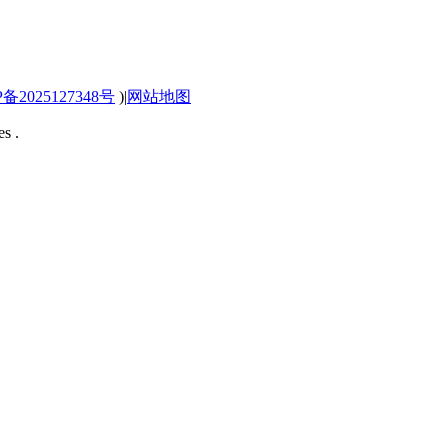
P备2025127348号
)
|
网站地图
s .