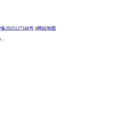
P备2025127348号
)
|
网站地图
 .