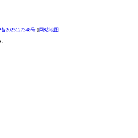
P备2025127348号
)
|
网站地图
 .