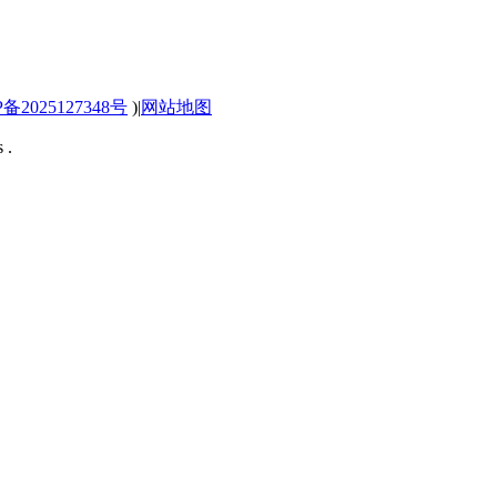
P备2025127348号
)
|
网站地图
 .