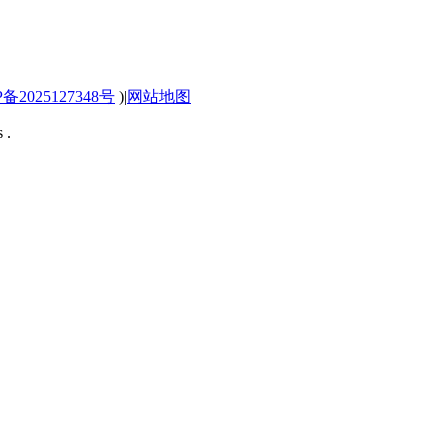
P备2025127348号
)
|
网站地图
 .