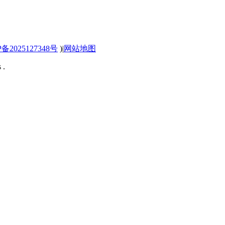
P备2025127348号
)
|
网站地图
 .