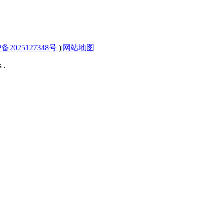
P备2025127348号
)
|
网站地图
 .