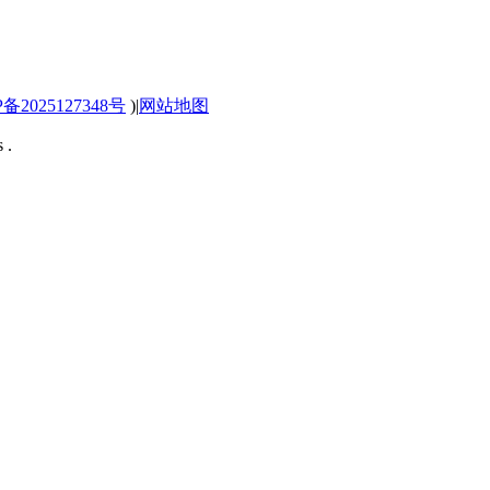
P备2025127348号
)
|
网站地图
 .