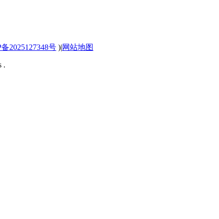
P备2025127348号
)
|
网站地图
 .