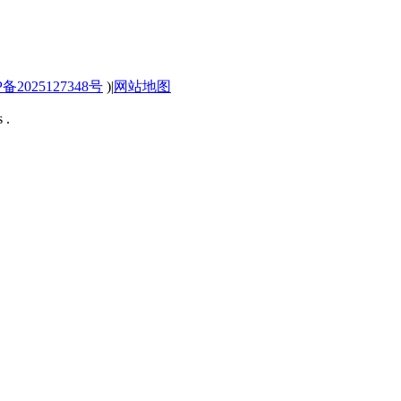
P备2025127348号
)
|
网站地图
 .