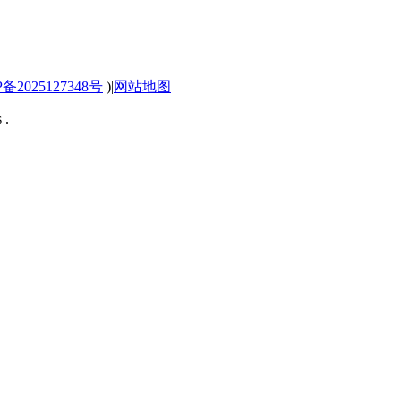
P备2025127348号
)
|
网站地图
 .