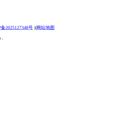
P备2025127348号
)
|
网站地图
 .