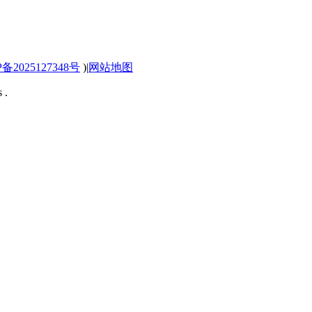
P备2025127348号
)
|
网站地图
 .