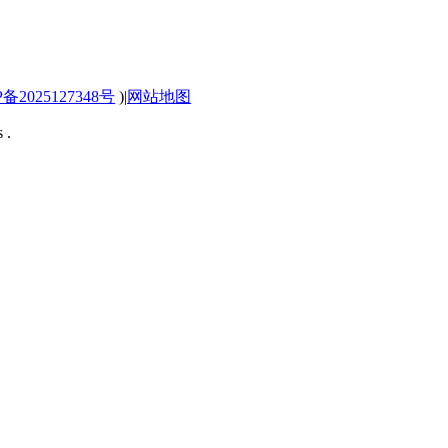
P备2025127348号
)
|
网站地图
 .