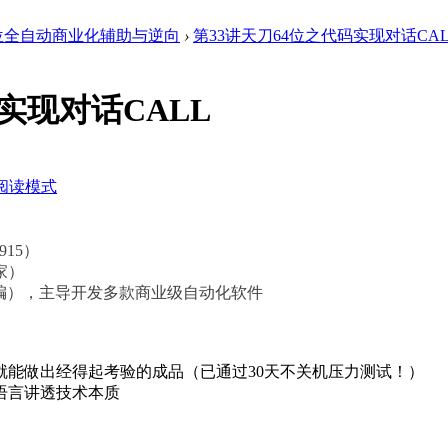
4位全自动商业化辅助与逆向
›
第33讲天刀64位之代码实现对话CAL
实现对话CALL
阅读模式
915）
家）
汇编），主导开发多款
商业级自动化软件
就能做出经得起考验的成品（已通过30天不关机压力测试！）
语言讲透技术本质