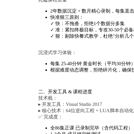
2年数据沉淀 + 数月精心录制，每集直
快准狠三原则：
✓ 快：不拖沓，拒绝1个数据分多集
✓ 准：紧扣终极目标，专攻30-50个必
✓ 狠：剔除快餐式教学，杜绝"分析几
沉浸式学习体验
：
每集 25-40分钟 黄金时长（平均30分钟
根据难度动态调整，拒绝碎片化，确保
二、开发工具 & 课程进度
技术栈：
▸ 开发工具：Visual Studio 2017
▸ 核心技术：64位逆向工程 + LUA脚本自动化
✅ 完成度：
全86集正课 已录制完毕（含代码工程）