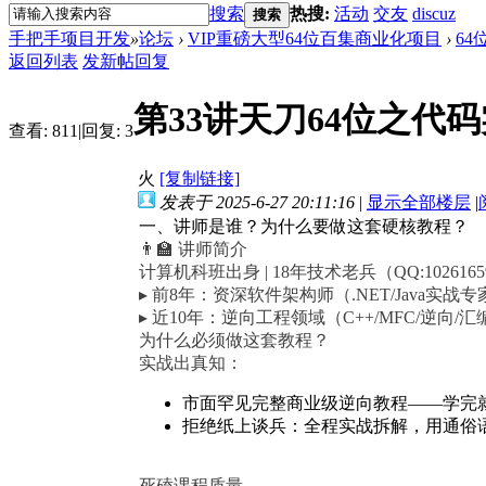
搜索
热搜:
活动
交友
discuz
搜索
手把手项目开发
»
论坛
›
VIP重磅大型64位百集商业化项目
›
6
返回列表
发新帖
回复
第33讲天刀64位之代码
查看:
811
|
回复:
3
火
[复制链接]
发表于 2025-6-27 20:11:16
|
显示全部楼层
|
一、讲师是谁？为什么要做这套硬核教程？
👨🏫
讲师简介
计算机科班出身 | 18年技术老兵（QQ:1026165
▸
前8年
：资深软件架构师（.NET/Java实战专
▸
近10年
：逆向工程领域（C++/MFC/逆向/
为什么必须做这套教程？
实战出真知
：
市面罕见完整商业级逆向教程——学完
拒绝纸上谈兵：全程实战拆解，用通俗
死磕课程质量