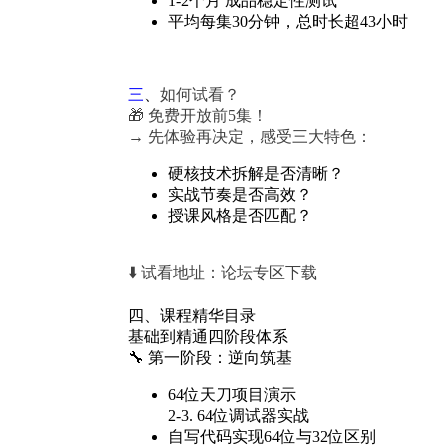
1-2个月 成品稳定性测试
平均每集30分钟，总时长超43小时
三
、
如何试看？
🎁 免费开放前5集！
→ 先体验再决定，感受三大特色：
硬核技术拆解是否清晰？
实战节奏是否高效？
授课风格是否匹配？
⬇️ 试看地址：论坛专区下载
四、课程精华目录
基础到精通四阶段体系
🔧 第一阶段：逆向筑基
64位天刀项目演示
2-3. 64位调试器实战
自写代码实现64位与32位区别