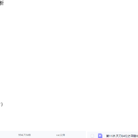
解析
付）