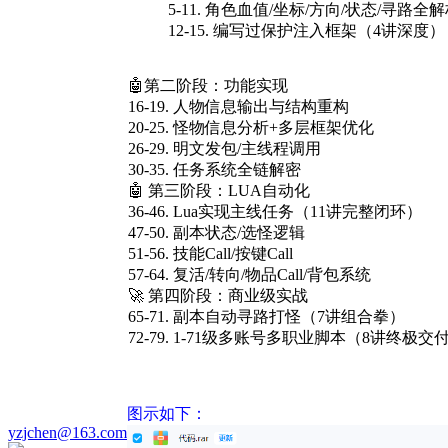
5-11. 角色血值/坐标/方向/状态/寻路全
12-15. 编写过保护注入框架（4讲深度）
🤖
第二阶段：功能实现
16-19. 人物信息输出与结构重构
20-25. 怪物信息分析+多层框架优化
26-29. 明文发包/主线程调用
30-35. 任务系统全链解密
🤖 第三阶段：LUA自动化
36-46. Lua实现主线任务（11讲完整闭环）
47-50. 副本状态/选怪逻辑
51-56. 技能Call/按键Call
57-64. 复活/转向/物品Call/背包系统
🚀 第四阶段：商业级实战
65-71. 副本自动寻路打怪（7讲组合拳）
72-79. 1-71级多账号多职业脚本（8讲终极交
图示如下：
yzjchen@163.com