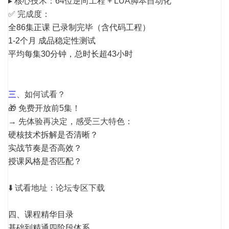
▸ 核心技术：64位逆向工程 + LUA脚本自动化
✅ 完成度：
全86集正课 已录制完毕（含代码工程）
1-2个月 成品稳定性测试
平均每集30分钟，总时长超43小时
三
、
如何试看？
🎁 免费开放前5集！
→ 先体验再决定，感受三大特色：
硬核技术拆解是否清晰？
实战节奏是否高效？
授课风格是否匹配？
⬇️ 试看地址：论坛专区下载
四、课程精华目录
基础到精通四阶段体系