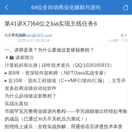
64位全自动商业化辅助与逆向
第41讲X刀64位之lua实现主线任务6
点击重新加载
yzjchen@163.com
楼主
2025-6-27 20:38:14
897
5
一、讲师是谁？为什么要做这套硬核教程？
👨🏫
讲师简介
计算机科班出身 | 18年技术老兵（QQ:1026165915）
▸
前8年
：资深软件架构师（.NET/Java实战专家）
▸
近10年
：逆向工程领域（C++/MFC/逆向/汇编），主导开
发多款
商业级自动化软件
为什么必须做这套教程？
实战出真知
：
市面罕见完整商业级逆向教程——学完就能做出经得起考验
的成品（已通过30天不关机压力测试！）
拒绝纸上谈兵：全程实战拆解，用通俗语言讲透技术本质