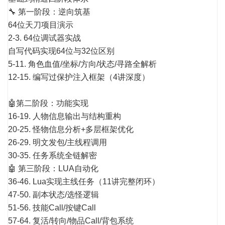
🔧 第一阶段：逆向筑基
64位天刀项目演示
2-3. 64位调试器实战
自写代码实现64位与32位区别
5-11. 角色血值/坐标/方向/状态/寻路全解析
12-15. 编写过保护注入框架（4讲深度）
🤖
第二阶段：功能实现
16-19. 人物信息输出与结构重构
20-25. 怪物信息分析+多层框架优化
26-29. 明文发包/主线程调用
30-35. 任务系统全链解密
🤖 第三阶段：LUA自动化
36-46. Lua实现主线任务（11讲完整闭环）
47-50. 副本状态/选怪逻辑
51-56. 技能Call/按键Call
57-64. 复活/转向/物品Call/背包系统