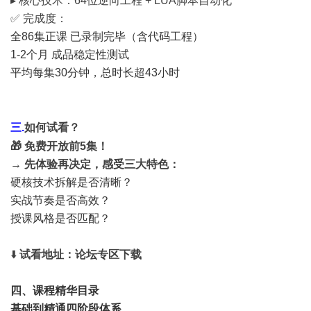
▸ 核心技术：64位逆向工程 + LUA脚本自动化
✅ 完成度：
全86集正课 已录制完毕（含代码工程）
1-2个月 成品稳定性测试
平均每集30分钟，总时长超43小时
三.
如何试看？
🎁 免费开放前5集！
→ 先体验再决定，感受三大特色：
硬核技术拆解是否清晰？
实战节奏是否高效？
授课风格是否匹配？
⬇️
试看地址：论坛专区下载
四、课程精华目录
基础到精通四阶段体系