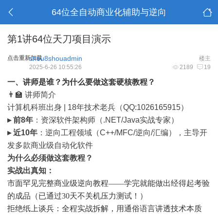
64位全自动商业化辅助与逆向
第1讲64位天刀项目演示
点击重新加载
shou8shouadmin
楼主
2025-6-26 10:55:26
2189
19
一、讲师是谁？为什么要做这套硬核教程？
👨🏫
讲师简介
计算机科班出身 | 18年技术老兵（QQ:1026165915）
▸
前8年
：资深软件架构师（.NET/Java实战专家）
▸
近10年
：逆向工程领域（C++/MFC/逆向/汇编），主导开
发多款
商业级自动化软件
为什么必须做这套教程？
实战出真知
：
市面罕见完整商业级逆向教程——学完就能做出经得起考验
的成品（已通过30天不关机压力测试！）
拒绝纸上谈兵：全程实战拆解，用通俗语言讲透技术本质