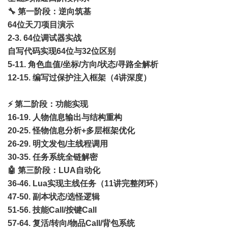
🔧 第一阶段：逆向筑基
64位天刀项目演示
2-3. 64位调试器实战
自写代码实现64位与32位区别
5-11. 角色血值/坐标/方向/状态/寻路全解析
12-15. 编写过保护注入框架（4讲深度）
⚡ 第二阶段：功能实现
16-19. 人物信息输出与结构重构
20-25. 怪物信息分析+多层框架优化
26-29. 明文发包/主线程调用
30-35. 任务系统全链解密
🤖 第三阶段：LUA自动化
36-46. Lua实现主线任务（11讲完整闭环）
47-50. 副本状态/选怪逻辑
51-56. 技能Call/按键Call
57-64. 复活/转向/物品Call/背包系统