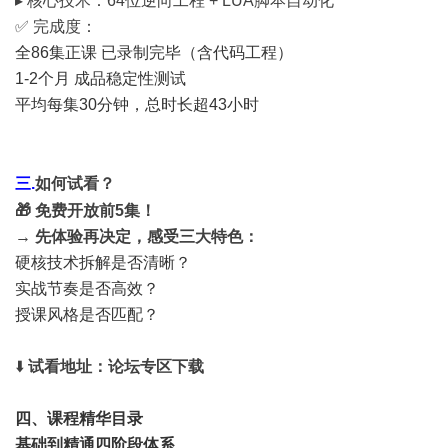
▸ 核心技术：64位逆向工程 + LUA脚本自动化
✅ 完成度：
全86集正课 已录制完毕（含代码工程）
1-2个月 成品稳定性测试
平均每集30分钟，总时长超43小时
三.
如何试看？
🎁 免费开放前5集！
→ 先体验再决定，感受三大特色：
硬核技术拆解是否清晰？
实战节奏是否高效？
授课风格是否匹配？
⬇️
试看地址：论坛专区下载
四、课程精华目录
基础到精通四阶段体系