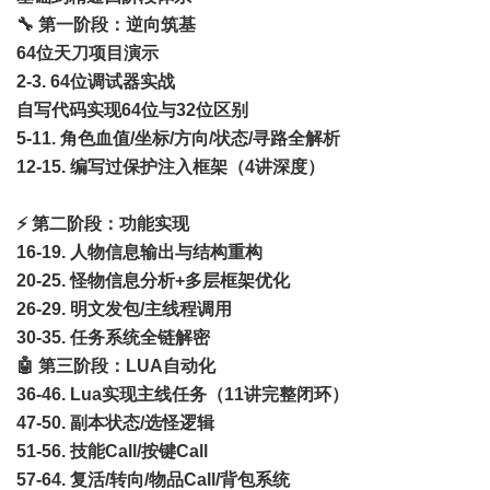
🔧 第一阶段：逆向筑基
64位天刀项目演示
2-3. 64位调试器实战
自写代码实现64位与32位区别
5-11. 角色血值/坐标/方向/状态/寻路全解析
12-15. 编写过保护注入框架（4讲深度）
⚡ 第二阶段：功能实现
16-19. 人物信息输出与结构重构
20-25. 怪物信息分析+多层框架优化
26-29. 明文发包/主线程调用
30-35. 任务系统全链解密
🤖 第三阶段：LUA自动化
36-46. Lua实现主线任务（11讲完整闭环）
47-50. 副本状态/选怪逻辑
51-56. 技能Call/按键Call
57-64. 复活/转向/物品Call/背包系统