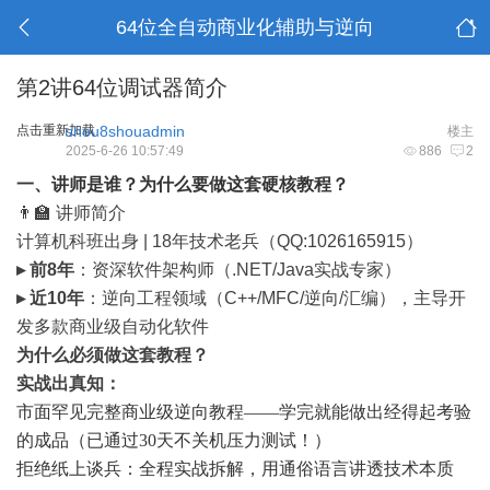
64位全自动商业化辅助与逆向
第2讲64位调试器简介
点击重新加载
shou8shouadmin
楼主
2025-6-26 10:57:49
886
2
一、讲师是谁？为什么要做这套硬核教程？
👨🏫
讲师简介
计算机科班出身 | 18年技术老兵（QQ:1026165915）
▸
前8年
：资深软件架构师（.NET/Java实战专家）
▸
近10年
：逆向工程领域（C++/MFC/逆向/汇编），主导开
发多款
商业级自动化软件
为什么必须做这套教程？
实战出真知
：
市面罕见完整商业级逆向教程——学完就能做出经得起考验
的成品（已通过30天不关机压力测试！）
拒绝纸上谈兵：全程实战拆解，用通俗语言讲透技术本质