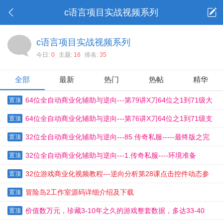
c语言项目实战视频系列
c语言项目实战视频系列
今日:
0
主题:
16
排名:
35
全部
最新
热门
热帖
精华
64位全自动商业化辅助与逆向---第79讲X刀64位之1到71级大
置顶
功告成2
64位全自动商业化辅助与逆向---第76讲X刀64位之1到71级支
置顶
持多帐号多职业3
32位全自动商业化辅助与逆向---85.传奇私服-----最终版之完
置顶
善细节1
32位全自动商业化辅助与逆向---1.传奇私服----环境准备
置顶
32位游戏商业化视频教程---逆向分析第28课点击控件动态参
置顶
数分析
冒险岛2工作室源码详细介绍及下载
置顶
价值数万元，珍藏3-10年之久的游戏整套数据，多达33-40
置顶