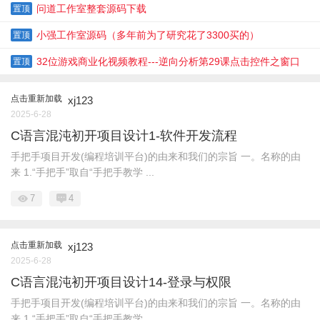
款，免费逐步分享，详情如下
问道工作室整套源码下载
置顶
小强工作室源码（多年前为了研究花了3300买的）
置顶
32位游戏商业化视频教程---逆向分析第29课点击控件之窗口
置顶
状态分析
点击重新加载
xj123
2025-6-28
C语言混沌初开项目设计1-软件开发流程
手把手项目开发(编程培训平台)的由来和我们的宗旨 一。名称的由
来 1.“手把手”取自“手把手教学 ...
7
4
点击重新加载
xj123
2025-6-28
C语言混沌初开项目设计14-登录与权限
手把手项目开发(编程培训平台)的由来和我们的宗旨 一。名称的由
来 1.“手把手”取自“手把手教学 ...